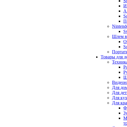
S
И
А
S
П
Nintend
S
Шлем в
O
S
Портат
Товары для д
Техник
Р
Р
Щ
Видеон
Для до
Для де
Для ку
Для кр
Ф
З
М
т