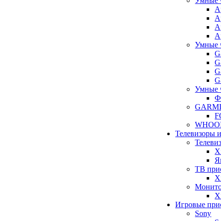
Умные 
A
A
A
A
Умные 
G
G
G
G
Умные 
Ф
GARM
F
WHOO
Телевизоры 
Телеви
X
Я
ТВ при
X
Монит
X
Игровые при
Sony