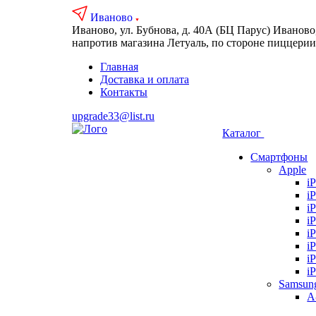
Иваново
Иваново, ул. Бубнова, д. 40А
(БЦ Парус)
Иваново,
напротив магазина Летуаль, по стороне пиццери
Главная
Доставка и оплата
Контакты
upgrade33@list.ru
Каталог
Смартфоны
Apple
i
i
i
i
i
i
i
i
Samsun
А