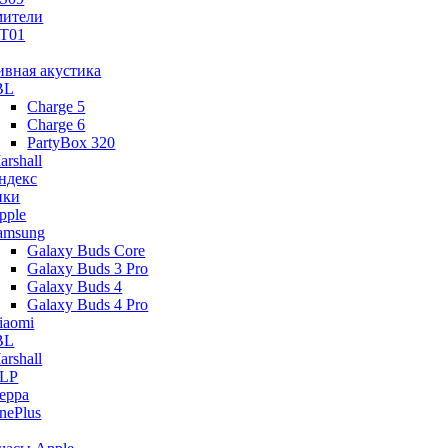
ители
T01
ивная акустика
BL
Charge 5
Charge 6
PartyBox 320
arshall
ндекс
ики
pple
amsung
Galaxy Buds Core
Galaxy Buds 3 Pro
Galaxy Buds 4
Galaxy Buds 4 Pro
iaomi
BL
arshall
LP
eppa
nePlus