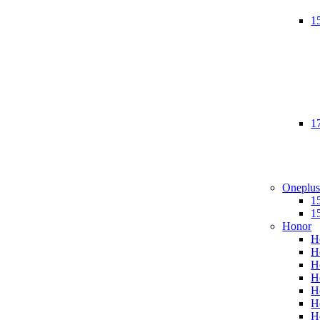
1
1
Oneplu
1
1
Honor
H
H
H
H
H
H
H