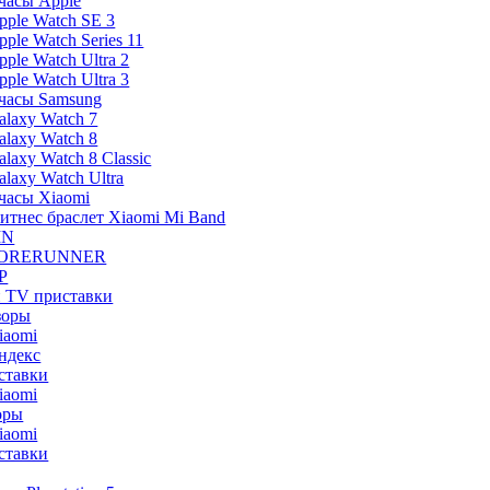
часы Apple
pple Watch SE 3
pple Watch Series 11
pple Watch Ultra 2
pple Watch Ultra 3
часы Samsung
alaxy Watch 7
alaxy Watch 8
alaxy Watch 8 Classic
alaxy Watch Ultra
часы Xiaomi
итнес браслет Xiaomi Mi Band
IN
ORERUNNER
P
и TV приставки
зоры
iaomi
ндекс
ставки
iaomi
оры
iaomi
ставки