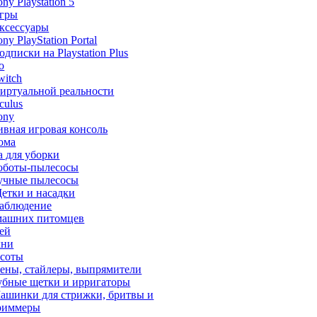
ony Playstation 5
гры
ксессуары
ony PlayStation Portal
одписки на Playstation Plus
o
witch
иртуальной реальности
culus
ony
ивная игровая консоль
ома
а для уборки
оботы-пылесосы
учные пылесосы
етки и насадки
аблюдение
машних питомцев
тей
хни
асоты
ены, стайлеры, выпрямители
убные щетки и ирригаторы
ашинки для стрижки, бритвы и
риммеры