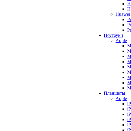
H
H
Huawei
P
P
P
Ноутбуки
Apple
M
M
M
M
M
M
M
M
M
Планшеты
Apple
i
i
i
i
i
i