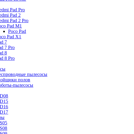
edmi Pad Pro
edmi Pad 2
edmi Pad 2 Pro
oco Pad M1
Poco Pad
oco Pad X1
ad 7
ad 7 Pro
ad 8
ad 8 Pro
осы
еспроводные пылесосы
ойщики полов
оботы-пылесосы
D08
D15
D16
D17
ры
S05
S08
S09