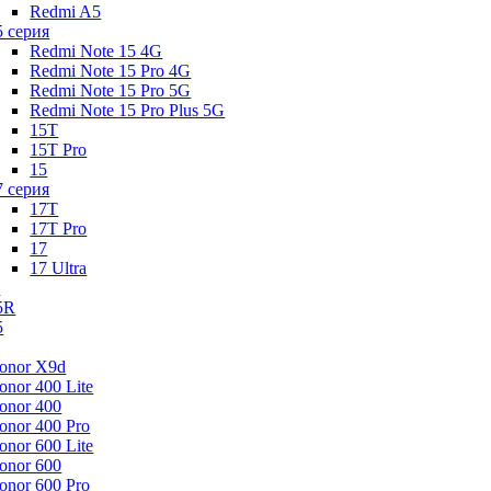
Redmi A5
5 серия
Redmi Note 15 4G
Redmi Note 15 Pro 4G
Redmi Note 15 Pro 5G
Redmi Note 15 Pro Plus 5G
15T
15T Pro
15
7 серия
17T
17T Pro
17
17 Ultra
s
5R
5
onor X9d
onor 400 Lite
onor 400
onor 400 Pro
onor 600 Lite
onor 600
onor 600 Pro