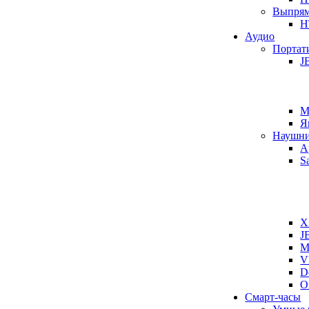
Выпрям
H
Аудио
Портат
J
M
Я
Наушн
A
S
X
J
M
V
D
O
Смарт-часы