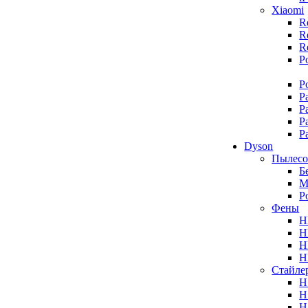
Xiaomi
R
R
R
P
P
P
P
P
P
Dyson
Пылес
Б
М
Р
Фены
H
H
H
H
Стайле
H
H
H