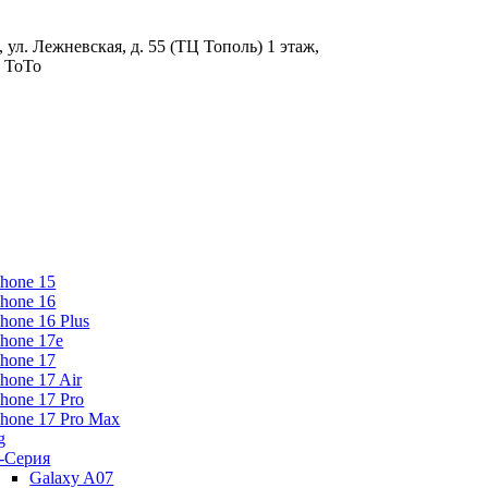
 ул. Лежневская, д. 55
(ТЦ Тополь)
1 этаж,
и ТоТо
Phone 15
Phone 16
Phone 16 Plus
Phone 17e
Phone 17
Phone 17 Air
Phone 17 Pro
Phone 17 Pro Max
g
-Серия
Galaxy A07