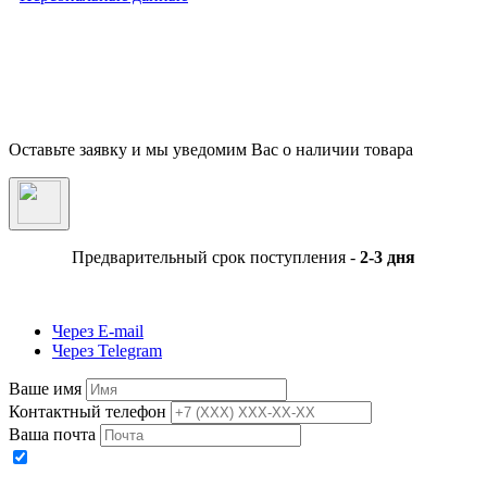
Внимание! Предложения размещенные на данном сайте носят исключительно
информационный характер и не являются публичной офертой, определяемой
положениями части 2 статьи 437 ГК РФ. Внешний вид товара, включая цвет, могут
незначительно отличаться от представленных на фотографии. Указанная на сайте цен
Товара может быть изменена Продавцом в одностороннем порядке до подтверждени
заказа сотрудниками магазина.
Оставьте заявку и мы уведомим Вас о наличии товара
Предварительный срок поступления -
2-3 дня
Через E-mail
Через Telegram
Ваше имя
Контактный телефон
Ваша почта