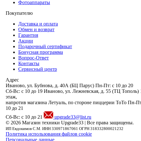
Фотоаппараты
Покупателю
Доставка и оплата
Обмен и возврат
Гарантия
Акции
Подарочный сертификат
Бонусная программа
Вопрос-Ответ
Контакты
Сервисный центр
Адрес
Иваново, ул. Бубнова, д. 40А
(БЦ Парус)
Пн-Пт: с 10 до 20
Сб-Вс: с 10 до 19
Иваново, ул. Лежневская, д. 55
(ТЦ Тополь)
этаж,
напротив магазина Летуаль, по стороне пиццерии ТоТо
Пн-Пт
10 до 21
Сб-Вс: с 10 до 21
upgrade33@list.ru
© 2026 Магазин техники Upgrade33 | Все права защищены.
ИП Евдокимов С.М. ИНН 330971867061 ОГРН 318332800021232
Политика использования файлов cookie
Персональные данные